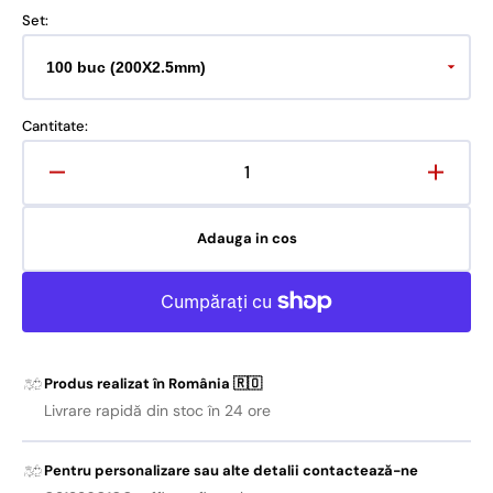
Set:
Cantitate:
Reduceți
Crește
cantitatea
cantit
pentru
pentru
Adauga in cos
Sigilii
Sigilii
plastic
plastic
100
100
buc
buc
Produs realizat în România 🇷🇴
Livrare rapidă din stoc în 24 ore
Pentru personalizare sau alte detalii contactează-ne