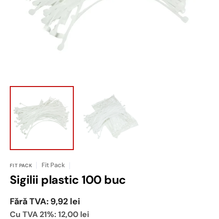
vizualizarea
galerie
conținutul
media
1
Fit Pack
FIT PACK
Sigilii plastic 100 buc
Fără TVA: 9,92 lei
Cu TVA 21%:
12,00 lei