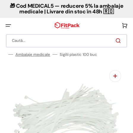
Salt
🎁 Cod MEDICAL5 — reducere 5% la ambalaje
la
conținut
medicale | Livrare din stoc în 48h 🇷🇴
Coș
Caută...
Ambalaje medicale
Sigilii plastic 100 buc
Deschideți
în