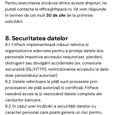
Pentru exercitarea oricăruia dintre aceste drepturi, ne
puteți contacta la office@fitpack.ro. Vă vom răspunde
în termen de cel mult
30 de zile
de la primirea
solicitării.
8. Securitatea datelor
8.1. FitPack implementează măsuri tehnice și
organizatorice adecvate pentru a proteja datele dvs.
personale împotriva accesului neautorizat, pierderii,
distrugerii sau divulgării accidentale (ex. conexiune
securizată SSL/HTTPS, restricționarea accesului la date
doar personalului autorizat).
8.2. Datele referitoare la plăți sunt procesate prin
procesatori de plăți autorizați și certificați, FitPack
neavând acces la și nestocând datele complete ale
cardurilor bancare.
8.3. În cazul unei încălcări a securității datelor cu
caracter personal care poate genera un risc pentru