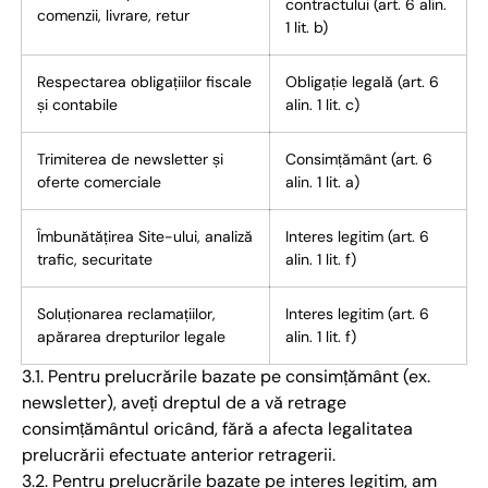
contractului (art. 6 alin.
comenzii, livrare, retur
1 lit. b)
Respectarea obligațiilor fiscale
Obligație legală (art. 6
și contabile
alin. 1 lit. c)
Trimiterea de newsletter și
Consimțământ (art. 6
oferte comerciale
alin. 1 lit. a)
Îmbunătățirea Site-ului, analiză
Interes legitim (art. 6
trafic, securitate
alin. 1 lit. f)
Soluționarea reclamațiilor,
Interes legitim (art. 6
apărarea drepturilor legale
alin. 1 lit. f)
3.1. Pentru prelucrările bazate pe consimțământ (ex.
newsletter), aveți dreptul de a vă retrage
consimțământul oricând, fără a afecta legalitatea
prelucrării efectuate anterior retragerii.
3.2. Pentru prelucrările bazate pe interes legitim, am