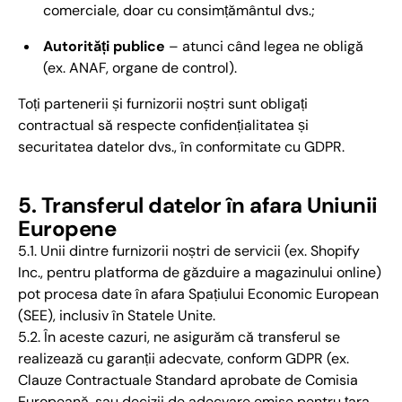
comerciale, doar cu consimțământul dvs.;
Autorități publice
– atunci când legea ne obligă
(ex. ANAF, organe de control).
Toți partenerii și furnizorii noștri sunt obligați
contractual să respecte confidențialitatea și
securitatea datelor dvs., în conformitate cu GDPR.
5. Transferul datelor în afara Uniunii
Europene
5.1. Unii dintre furnizorii noștri de servicii (ex. Shopify
Inc., pentru platforma de găzduire a magazinului online)
pot procesa date în afara Spațiului Economic European
(SEE), inclusiv în Statele Unite.
5.2. În aceste cazuri, ne asigurăm că transferul se
realizează cu garanții adecvate, conform GDPR (ex.
Clauze Contractuale Standard aprobate de Comisia
Europeană, sau decizii de adecvare emise pentru țara