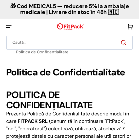
Salt
🎁 Cod MEDICAL5 — reducere 5% la ambalaje
la
conținut
medicale | Livrare din stoc în 48h 🇷🇴
Coș
Caută...
Politica de Confidentialitate
Politica de Confidentialitate
POLITICA DE
CONFIDENȚIALITATE
Prezenta Politică de Confidențialitate descrie modul în
care
FITPACK SRL
(denumită în continuare "FitPack",
"noi", "operatorul") colectează, utilizează, stochează și
protejează datele cu caracter personal ale utilizatorilor