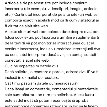
Articolele de pe acest site pot include conținut
încorporat (de exemplu, videoclipuri, imagini, articole
etc.). Conținutul încorporat de pe alte site-uri web se
comportă exact în același mod ca și cum vizitatorul ar
fi vizitat celălalt site web.
Aceste site-uri web pot colecta date despre dvs., pot
folosi cookie-uri, pot încorpora urmărire suplimentară
de la terți și vă pot monitoriza interacțiunea cu acel
conținut încorporat, inclusiv urmărirea interacțiunii dvs.
cu conținutul încorporat dacă aveți un cont și sunteți
conectat la acel site web.
Cu cine împărtășim datele dvs
Dacă solicitați o resetare a parolei, adresa dvs. IP va fi
inclusă în e-mailul de resetare.
Cât timp păstrăm datele dumneavoastră?
Dacă lăsați un comentariu, comentariul și metadatele
sale sunt păstrate pe termen nelimitat. Acest lucru
este astfel încât să putem recunoaște și aproba
automat orice comentarii ulterioare, în loc să le ținem