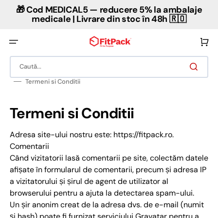
Salt
🎁 Cod MEDICAL5 — reducere 5% la ambalaje
la
conținut
medicale | Livrare din stoc în 48h 🇷🇴
Coș
Caută...
Termeni si Conditii
Termeni si Conditii
Adresa site-ului nostru este: https://fitpack.ro.
Comentarii
Când vizitatorii lasă comentarii pe site, colectăm datele
afișate în formularul de comentarii, precum și adresa IP
a vizitatorului și șirul de agent de utilizator al
browserului pentru a ajuta la detectarea spam-ului.
Un șir anonim creat de la adresa dvs. de e-mail (numit
și hash) poate fi furnizat serviciului Gravatar pentru a