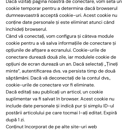
Dacă vizitați pagina noastră de conectare, vom seta un
cookie temporar pentru a determina dacă browserul
dumneavoastră acceptă cookie-uri. Acest cookie nu
conține date personale și este eliminat atunci când
închideți browserul.
Când vă conectați, vom configura și câteva module
cookie pentru a vă salva informațiile de conectare și
opțiunile de afișare a ecranului. Cookie-urile de
conectare durează două zile, iar modulele cookie de
opțiuni de ecran durează un an. Dacă selectați „Țineți
minte”, autentificarea dvs. va persista timp de două
săptămâni. Dacă vă deconectați de la contul dvs.,
cookie-urile de conectare vor fi eliminate.
Dacă editați sau publicați un articol, un cookie
suplimentar va fi salvat în browser. Acest cookie nu
include date personale și indică pur și simplu ID-ul
postării articolului pe care tocmai l-ați editat. Expiră
după 1 zi.
Conținut încorporat de pe alte site-uri web