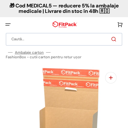
Salt
🎁 Cod MEDICAL5 — reducere 5% la ambalaje
la
conținut
medicale | Livrare din stoc în 48h 🇷🇴
Coș
Caută...
Ambalaje carton
FashionBox - cutii carton pentru retur ușor
Deschideți