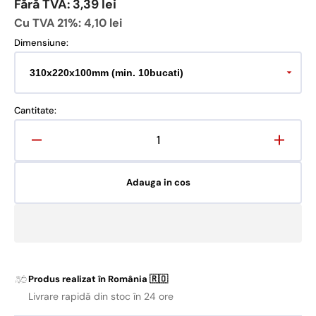
Fără TVA: 3,39 lei
Cu TVA 21%:
4,10 lei
Dimensiune:
Cantitate:
Reduceți
Crește
cantitatea
cantit
pentru
pentru
Adauga in cos
FashionBox
Fashi
-
-
cutii
cutii
carton
carton
pentru
pentru
retur
retur
ușor
ușor
Produs realizat în România 🇷🇴
Livrare rapidă din stoc în 24 ore