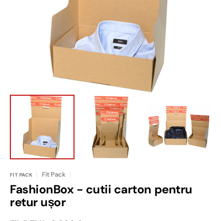
în
vizualizarea
galerie
conținutul
media
1
Fit Pack
FIT PACK
FashionBox - cutii carton pentru
retur ușor